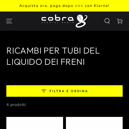
PASSA AL
Acquista ora, paga dopo >>> con Klarna!
CONTENUTO
Carello
Collezione:
RICAMBI PER TUBI DEL
LIQUIDO DEI FRENI
FILTRA E ORDINA
4 prodotti