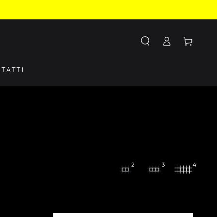
Accesso
Carello
TATTI
2
3
4