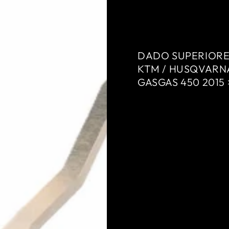
ATORI
DADO
SUPERIORE
PER
KTM
DADO SUPERIORE
/
KTM / HUSQVARNA
HUSQVARNA
GASGAS 450 2015 
/
GASGAS
450
2015
AGGIUNGI AL CARR
>