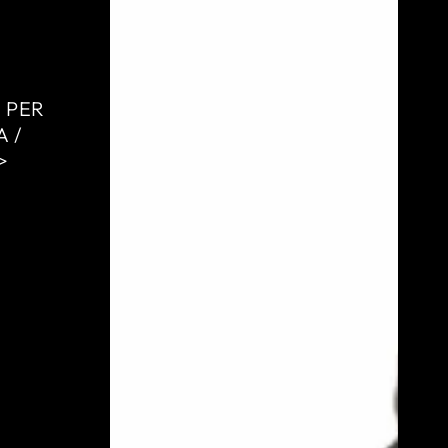
DADO
INFERIORE
PER
PIASTRE
 PER
TRIPLE
 /
>
ELLO