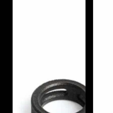
GUIDA
DISTANZI
TUBO
PER
LIQUIDO
DISCHI
FRENI
FRENO
(2
PEZZI)