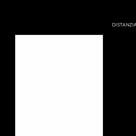
DISTANZI
VITE
M8X40
CON
ESAGONO
INCASTRO
(8
PEZZI)